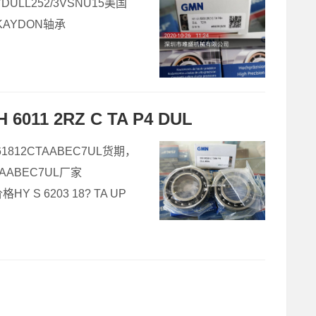
DULL252/3VSNU15美国
国KAYDON轴承
11 2RZ C TA P4 DUL
61812CTAABEC7UL货期，
TAABEC7UL厂家
Y S 6203 18? TA UP