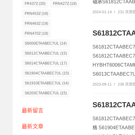
轴承S61812CTAAB
FR437Z
(20)
FRN427Z
(19)
2024-01-14
/
231 次浏
FRN453Z
(19)
FRN463Z
(19)
S61812CT
FRN470Z
(19)
S6000ETAABEC7UL
(14)
S61812CTAABE
S6012CTAABEC7UL
(15)
S61812CTAABE
S6014CTAABEC7UL
(17)
HYBHT6006CTA
S61904CTAABEC7UL
(15)
S6013CTAABEC7ULK
S61910ETAABEC7UL
(14)
2023-09-11
/
236 次浏
S6203CTAABEC7UL
(15)
S61812CTA
最新留言
S61812CTAABEC
最新文章
格 S61904ETAAB