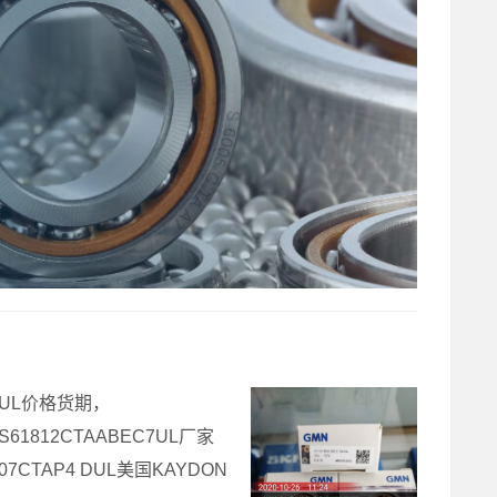
EC7UL价格货期，
承S61812CTAABEC7UL厂家
07CTAP4 DUL美国KAYDON