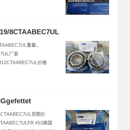
9/8CTAABEC7UL
CTAABEC7UL重量，
C7UL厂家
812CTAABEC7UL价格
gefettet
12CTAABEC7UL货期价
TAABEC7ULFR 453美国