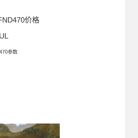
FND470价格
DUL
470参数