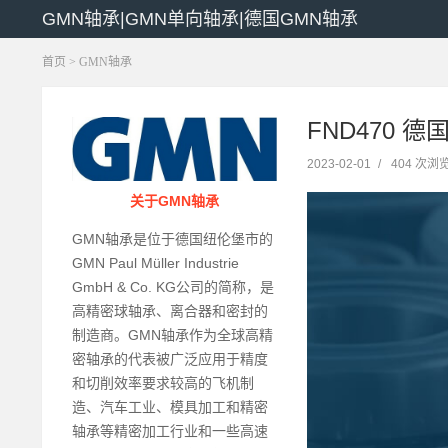
GMN轴承|GMN单向轴承|德国GMN轴承
首页
>
GMN轴承
FND470 德国
2023-02-01
/
404 次浏
关于GMN轴承
GMN轴承是位于德国纽伦堡市的
GMN Paul Müller Industrie
GmbH & Co. KG公司的简称，是
高精密球轴承、离合器和密封的
制造商。GMN轴承作为全球高精
密轴承的代表被广泛应用于精度
和切削效率要求较高的飞机制
造、汽车工业、模具加工和精密
轴承等精密加工行业和一些高速