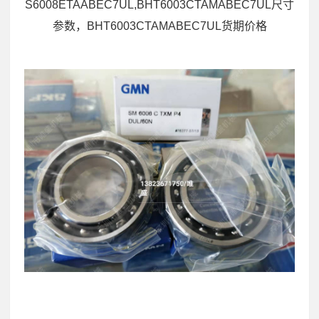
S6008ETAABEC7UL,BHT6003CTAMABEC7UL尺寸
参数，BHT6003CTAMABEC7UL货期价格