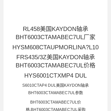
RL458美国KAYDON轴承
BHT6003CTAMABEC7UL厂家
HYSM608CTAUPMORLINA?L10
FRS435/3Z美国KAYDON轴承
BHT6003CTAMABEC7UL价格
HYS6001CTXMP4 DUL
S6010CTAP4 DUL美国KAYDON轴承
BHT6003CTAMABEC7UL参数
BHT6003CTAMABEC7UL价
格,BHT6003CTAMABEC7UL采购