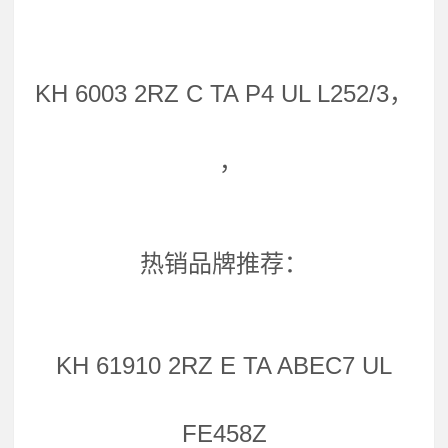
KH 6003 2RZ C TA P4 UL L252/3，
，
热销品牌推荐：
KH 61910 2RZ E TA ABEC7 UL
FE458Z