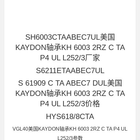
SH6003CTAABEC7UL美国
KAYDON轴承KH 6003 2RZ C TA
P4 UL L252/3厂家
S6211ETAABEC7UL
S 61909 C TA ABEC7 DUL美国
KAYDON轴承KH 6003 2RZ C TA
P4 UL L252/3价格
HYS618/8CTA
VGL40美国KAYDON轴承KH 6003 2RZ C TA P4 UL
L252/3参数