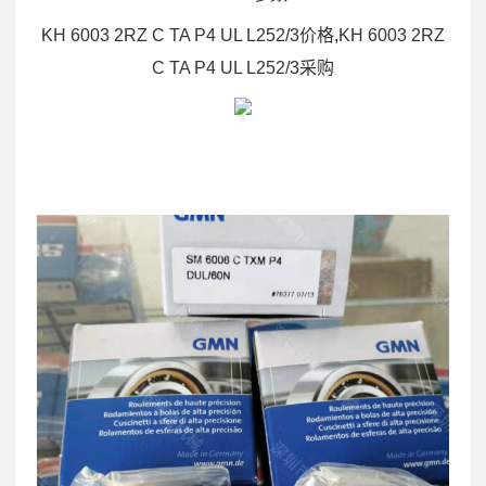
KH 6003 2RZ C TA P4 UL L252/3价格,KH 6003 2RZ
C TA P4 UL L252/3采购