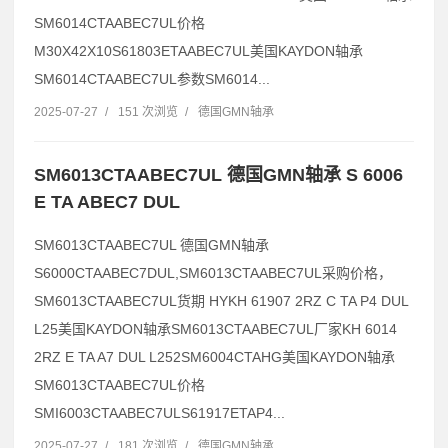
SM6014CTAABEC7UL价格
M30X42X10S61803ETAABEC7UL美国KAYDON轴承
SM6014CTAABEC7UL参数SM6014...
2025-07-27
/
151 次浏览
/
德国GMN轴承
SM6013CTAABEC7UL 德国GMN轴承 S 6006
E TA ABEC7 DUL
SM6013CTAABEC7UL 德国GMN轴承
S6000CTAABEC7DUL,SM6013CTAABEC7UL采购价格，
SM6013CTAABEC7UL货期 HYKH 61907 2RZ C TA P4 DUL
L25美国KAYDON轴承SM6013CTAABEC7UL厂家KH 6014
2RZ E TA A7 DUL L252SM6004CTAHG美国KAYDON轴承
SM6013CTAABEC7UL价格
SMI6003CTAABEC7ULS61917ETAP4...
2025-07-27
/
181 次浏览
/
德国GMN轴承