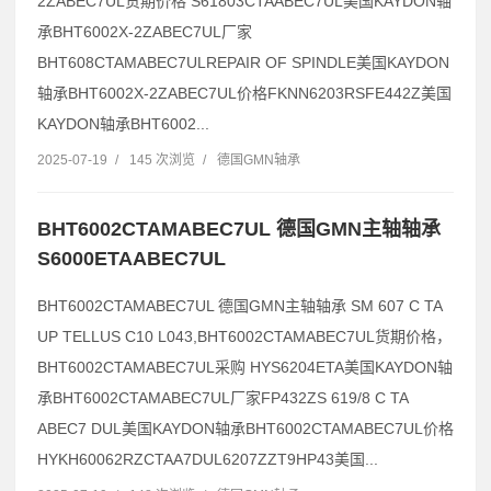
2ZABEC7UL货期价格 S61803CTAABEC7UL美国KAYDON轴
承BHT6002X-2ZABEC7UL厂家
BHT608CTAMABEC7ULREPAIR OF SPINDLE美国KAYDON
轴承BHT6002X-2ZABEC7UL价格FKNN6203RSFE442Z美国
KAYDON轴承BHT6002...
2025-07-19
/
145 次浏览
/
德国GMN轴承
BHT6002CTAMABEC7UL 德国GMN主轴轴承
S6000ETAABEC7UL
BHT6002CTAMABEC7UL 德国GMN主轴轴承 SM 607 C TA
UP TELLUS C10 L043,BHT6002CTAMABEC7UL货期价格，
BHT6002CTAMABEC7UL采购 HYS6204ETA美国KAYDON轴
承BHT6002CTAMABEC7UL厂家FP432ZS 619/8 C TA
ABEC7 DUL美国KAYDON轴承BHT6002CTAMABEC7UL价格
HYKH60062RZCTAA7DUL6207ZZT9HP43美国...