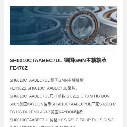
SH6010CTAABEC7UL 德国GMN主轴轴承
FE470Z
SH6010CTAABEC7UL 德国GMN主轴轴承
FE438Z2,SH6010CTAABEC7UL采购，
SH6010CTAABEC7UL尺寸参数 S 6212 C TXM HG DUV
600N美国KAYDON轴承SH6010CTAABEC7UL厂家S 6203 C
TB HG DULFND 459 Z美国KAYDON轴承
SH6010CTAABEC7UL价格HY S 625 C TA UP DULS 619/8