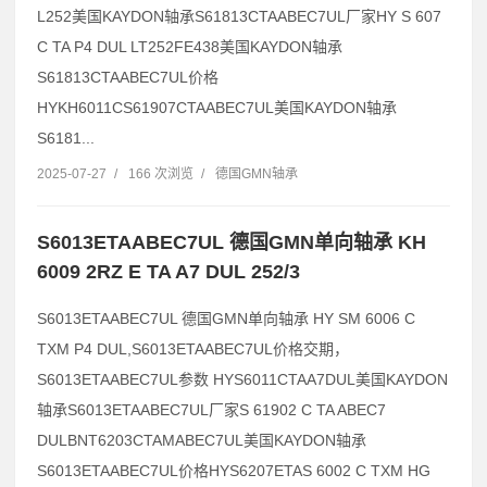
L252美国KAYDON轴承S61813CTAABEC7UL厂家HY S 607
C TA P4 DUL LT252FE438美国KAYDON轴承
S61813CTAABEC7UL价格
HYKH6011CS61907CTAABEC7UL美国KAYDON轴承
S6181...
2025-07-27
/
166 次浏览
/
德国GMN轴承
S6013ETAABEC7UL 德国GMN单向轴承 KH
6009 2RZ E TA A7 DUL 252/3
S6013ETAABEC7UL 德国GMN单向轴承 HY SM 6006 C
TXM P4 DUL,S6013ETAABEC7UL价格交期，
S6013ETAABEC7UL参数 HYS6011CTAA7DUL美国KAYDON
轴承S6013ETAABEC7UL厂家S 61902 C TA ABEC7
DULBNT6203CTAMABEC7UL美国KAYDON轴承
S6013ETAABEC7UL价格HYS6207ETAS 6002 C TXM HG