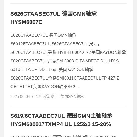
S626CTAABEC7UL 德国GMN轴承
HYSM6007C
S626CTAABEC7UL 德国GMN轴承
S6012ETAABEC7UL,S626CTAABEC7UL尺寸，
S626CTAABEC7UL采购 HYBHT6004X-2Z美国KAYDON轴承
S626CTAABEC7UL厂家SM 6003 C TA ABEC7 DULHY S
6010 E TA UP DDT t-opt.美国KAYDON轴承
S626CTAABEC7UL价格SMI6011CTAABEC7ULFP 427 Z
GEFETTET美国KAYDON轴承S62...
2025-06-04
/
179 次浏览
/
德国GMN轴承
S619/6CTAABEC7UL 德国GMN主轴轴承
HYSM600817TXMP4 UL L252/3 15-20%