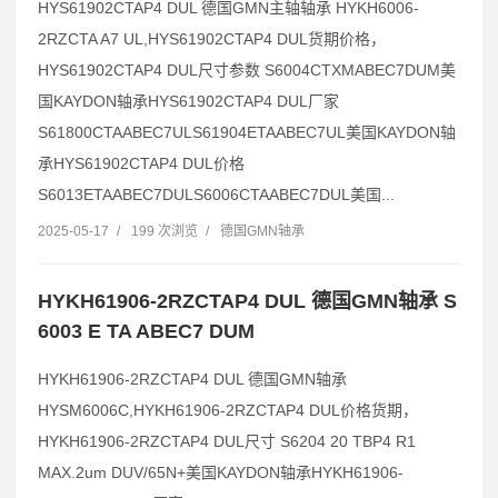
HYS61902CTAP4 DUL 德国GMN主轴轴承 HYKH6006-
2RZCTA A7 UL,HYS61902CTAP4 DUL货期价格，
HYS61902CTAP4 DUL尺寸参数 S6004CTXMABEC7DUM美
国KAYDON轴承HYS61902CTAP4 DUL厂家
S61800CTAABEC7ULS61904ETAABEC7UL美国KAYDON轴
承HYS61902CTAP4 DUL价格
S6013ETAABEC7DULS6006CTAABEC7DUL美国...
2025-05-17
/
199 次浏览
/
德国GMN轴承
HYKH61906-2RZCTAP4 DUL 德国GMN轴承 S
6003 E TA ABEC7 DUM
HYKH61906-2RZCTAP4 DUL 德国GMN轴承
HYSM6006C,HYKH61906-2RZCTAP4 DUL价格货期，
HYKH61906-2RZCTAP4 DUL尺寸 S6204 20 TBP4 R1
MAX.2um DUV/65N+美国KAYDON轴承HYKH61906-